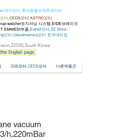
dec에어모터,휴대용밸브엑추에이터
R모터
,CEDS모터,A
STRO모터
trup-walcher포지셔닝 시스템,EIDE브레이크
ET EMMEDI부품,
Ewhof모터,
ZZ Drive,
ling모터,
Oleodinamica모터 한국대리점
cheon,22530,South Korea
 the English page
템
SSB모터,CEDS모터
다른제품군
vane vacuum
3/h,220mBar