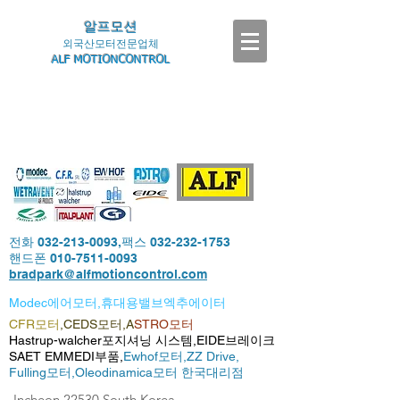
알프모션
외국산모터전문업체
ALF MOTIONCONTROL
전화
032-213-0093
,팩스
032-232-1753
핸드폰
010-7511-0093
bradpark@alfmotioncontrol.com
Modec에어모터,휴대용밸브엑추에이터
CFR모터
,CEDS모터,A
STRO모터
Hastrup-walcher포지셔닝 시스템,EIDE브레이크
SAET EMMEDI부품,
Ewhof모터,
ZZ Drive,
Fulling모터,
Oleodinamica모터 한국대리점
-Incheon,22530,South Korea