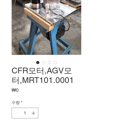
CFR모터,AGV모
터,MRT101.0001
가
₩0
격
수량
*