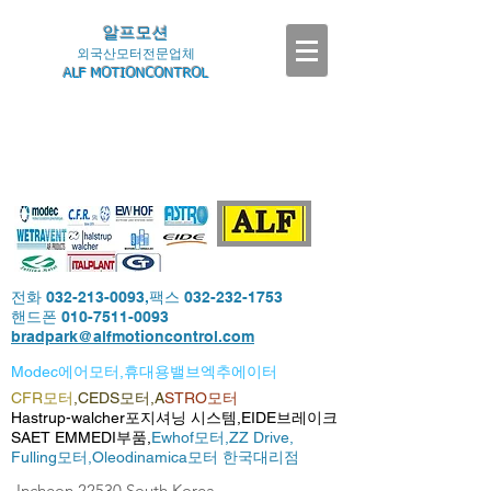
알프모션
외국산모터전문업체
ALF MOTIONCONTROL
전화
032-213-0093
,팩스
032-232-1753
핸드폰
010-7511-0093
bradpark@alfmotioncontrol.com
Modec에어모터,휴대용밸브엑추에이터
CFR모터
,CEDS모터,A
STRO모터
Hastrup-walcher포지셔닝 시스템,EIDE브레이크
SAET EMMEDI부품,
Ewhof모터,
ZZ Drive,
Fulling모터,
Oleodinamica모터 한국대리점
-Incheon,22530,South Korea