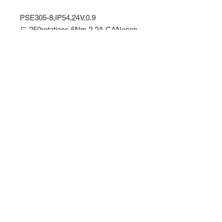
PSE305-8,IP54,24V,0.9
도,250rotations,5Nm,2.2A,CANopen
,
Halstrup-walcher포지셔닝시스
템,hiperdrive
10가지BUS커뮤니케이션,3가지 IP
등급을 한 모듈로
​개인정보 수집되는 정보 유형으로 이동
수집되는 정보 유형으로 이동
알프모션컨트롤
, 인천 동구 방축로37번길 30(송
현동 129) 인천산업용품유통단지 33동 319호
Fax)
032-232-1753
Tel)
032-213-0093
, m.p)
010-7511-0093
,
bradpark@alfmotioncontrol.com
Do Not Sell My Personal Information
개인정보 수집이유로 이동