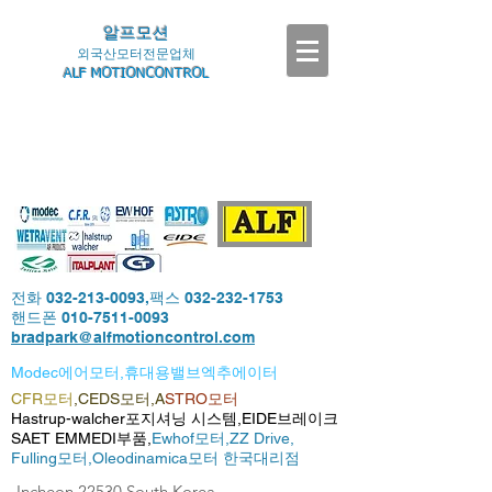
알프모션
외국산모터전문업체
ALF MOTIONCONTROL
전화
032-213-0093
,팩스
032-232-1753
핸드폰
010-7511-0093
bradpark@alfmotioncontrol.com
Modec에어모터,휴대용밸브엑추에이터
CFR모터
,CEDS모터,A
STRO모터
Hastrup-walcher포지셔닝 시스템,EIDE브레이크
SAET EMMEDI부품,
Ewhof모터,
ZZ Drive,
Fulling모터,
Oleodinamica모터 한국대리점
-Incheon,22530,South Korea