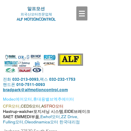
알프모션
외국산모터전문업체
ALF MOTIONCONTROL
전화
032-213-0093
,팩스
032-232-1753
핸드폰
010-7511-0093
bradpark@alfmotioncontrol.com
Modec에어모터,휴대용밸브엑추에이터
CFR모터
,CEDS모터,A
STRO모터
Hastrup-walcher포지셔닝 시스템,EIDE브레이크
SAET EMMEDI부품,
Ewhof모터,
ZZ Drive,
Fulling모터,
Oleodinamica모터 한국대리점
-Incheon,22530,South Korea