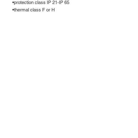
•protection class IP 21-IP 65 
•thermal class F or H 
•armature voltage range 150-600 V 
•Combination options with 
tachometers, impulse generators, 
brake or gear units 
독일모터
​개인정보 수집되는 정보 유형으로 이동
수집되는 정보 유형으로 이동
알프모션컨트롤
, 인천 동구 방축로37번길 30(송
현동 129) 인천산업용품유통단지 33동 319호
Fax)
032-232-1753
Tel)
032-213-0093
, m.p)
010-7511-0093
,
bradpark@alfmotioncontrol.com
Do Not Sell My Personal Information
개인정보 수집이유로 이동
사이트 방문자의 개인정보 저장, 사용, 공유 및