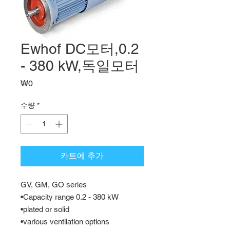
Ewhof DC모터,0.2
- 380 kW,독일모터
가
₩0
격
수량
*
카트에 추가
GV, GM, GO series 
•Capacity range 0.2 - 380 kW 
•plated or solid 
•various ventilation options 