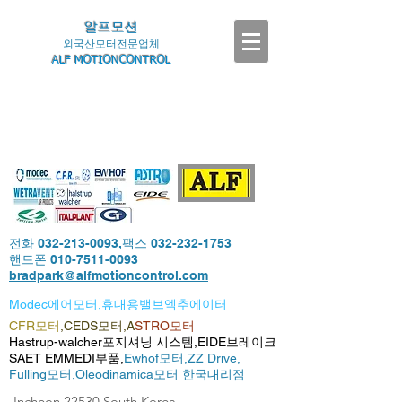
알프모션
외국산모터전문업체
ALF MOTIONCONTROL
전화
032-213-0093
,팩스
032-232-1753
핸드폰
010-7511-0093
bradpark@alfmotioncontrol.com
Modec에어모터,휴대용밸브엑추에이터
CFR모터
,CEDS모터,A
STRO모터
Hastrup-walcher포지셔닝 시스템,EIDE브레이크
SAET EMMEDI부품,
Ewhof모터,
ZZ Drive,
Fulling모터,
Oleodinamica모터 한국대리점
-Incheon,22530,South Korea