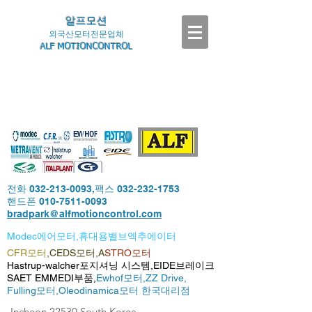
알프모션
외국산모터전문업체
ALF MOTIONCONTROL
전화
032-213-0093
,팩스
032-232-1753
핸드폰
010-7511-0093
bradpark@alfmotioncontrol.com
Modec에어모터,휴대용밸브엑추에이터
CFR모터
,CEDS모터,A
STRO모터
Hastrup-walcher포지셔닝 시스템,EIDE브레이크
SAET EMMEDI부품,
Ewhof모터,
ZZ Drive,
Fulling모터,
Oleodinamica모터 한국대리점
-Incheon,22530,South Korea