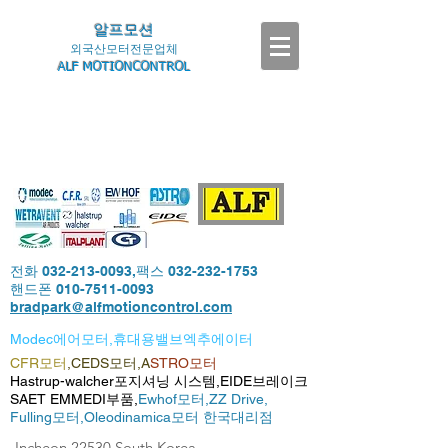
알프모션
외국산모터전문업체
ALF MOTIONCONTROL
전화
032-213-0093
,팩스
032-232-1753
핸드폰
010-7511-0093
bradpark@alfmotioncontrol.com
Modec에어모터,휴대용밸브엑추에이터
CFR모터
,CEDS모터,A
STRO모터
Hastrup-walcher포지셔닝 시스템,EIDE브레이크
SAET EMMEDI부품,
Ewhof모터,
ZZ Drive,
Fulling모터,
Oleodinamica모터 한국대리점
-Incheon,22530,South Korea