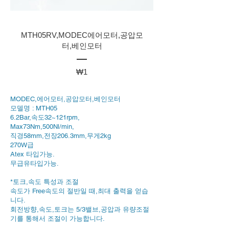
MTH05RV,MODEC에어모터,공압모
터,베인모터
가
₩1
격
MODEC,에어모터,공압모터,베인모터
모델명 : MTH05
6.2Bar,속도32~121rpm,
Max73Nm,500Nl/min,
직경58mm,전장206.3mm,무게2kg
270W급
Atex 타입가능.
무급유타입가능.
*토크,속도 특성과 조절
속도가 Free속도의 절반일 때,최대 출력을 얻습
니다.
회전방향,속도,토크는 5/3밸브,공압과 유량조절
기를 통해서 조절이 가능합니다.