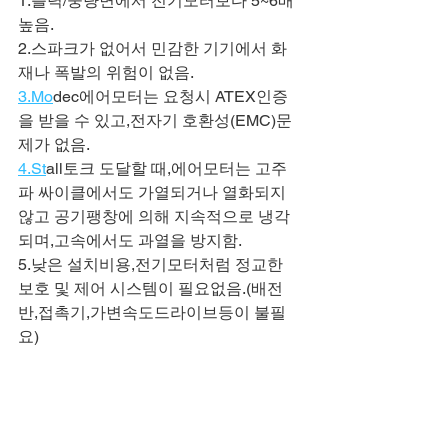
1.츨력/중량면에서 전기모터보다 5~6배 
높음.
2.스파크가 없어서 민감한 기기에서 화
재나 폭발의 위험이 없음.
3.Mo
dec에어모터는 요청시 ATEX인증
을 받을 수 있고,전자기 호환성(EMC)문
제가 없음.
4.St
all토크 도달할 때,에어모터는 고주
파 싸이클에서도 가열되거나 열화되지 
않고 공기팽창에 의해 지속적으로 냉각
되며,고속에서도 과열을 방지함.
5.낮은 설치비용,전기모터처럼 정교한 
보호 및 제어 시스템이 필요없음.(배전
반,접촉기,가변속도드라이브등이 불필
요)