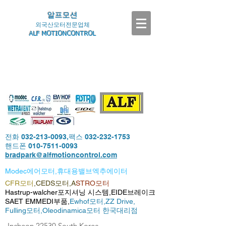
알프모션
외국산모터전문업체
ALF MOTIONCONTROL
전화
032-213-0093
,팩스
032-232-1753
핸드폰
010-7511-0093
bradpark@alfmotioncontrol.com
Modec에어모터,휴대용밸브엑추에이터
CFR모터
,CEDS모터,A
STRO모터
Hastrup-walcher포지셔닝 시스템,EIDE브레이크
SAET EMMEDI부품,
Ewhof모터,
ZZ Drive,
Fulling모터,
Oleodinamica모터 한국대리점
-Incheon,22530,South Korea