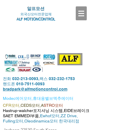
알프모션
외국산모터전문업체
ALF MOTIONCONTROL
전화
032-213-0093
,팩스
032-232-1753
핸드폰
010-7511-0093
bradpark@alfmotioncontrol.com
Modec에어모터,휴대용밸브엑추에이터
CFR모터
,CEDS모터,A
STRO모터
Hastrup-walcher포지셔닝 시스템,EIDE브레이크
SAET EMMEDI부품,
Ewhof모터,
ZZ Drive,
Fulling모터,
Oleodinamica모터 한국대리점
-Incheon,22530,South Korea