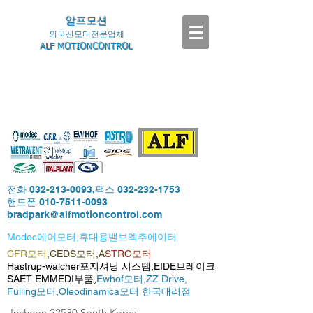
알프모션
외국산모터전문업체
ALF MOTIONCONTROL
전화
032-213-0093
,팩스
032-232-1753
핸드폰
010-7511-0093
bradpark@alfmotioncontrol.com
Modec에어모터,휴대용밸브엑추에이터
CFR모터
,CEDS모터,A
STRO모터
Hastrup-walcher포지셔닝 시스템,EIDE브레이크
SAET EMMEDI부품,
Ewhof모터,
ZZ Drive,
Fulling모터,
Oleodinamica모터 한국대리점
-Incheon,22530,South Korea